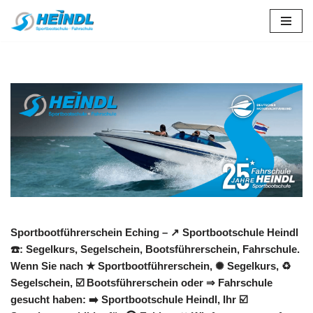
Zum
Inhalt
springen
Sportbootführerschein Eching – ↗️ Sportbootschule Heindl
☎️: Segelkurs, Segelschein, Bootsführerschein, Fahrschule.
Wenn Sie nach ★ Sportbootführerschein, ✺ Segelkurs, ♻
Segelschein, ☑️ Bootsführerschein oder ⇒ Fahrschule
gesucht haben: ➡️ Sportbootschule Heindl, Ihr ☑️