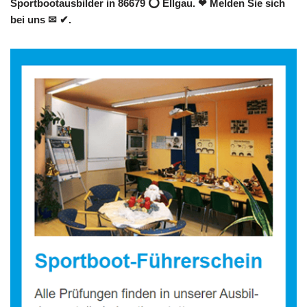
Sportbootausbilder in 86679 ⭕ Ellgau. ❤ Melden Sie sich
bei uns ✉ ✔.