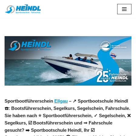
Zum
Inhalt
springen
Sportbootführerschein
Ellgau
– ↗️ Sportbootschule Heindl
☎️: Bootsführerschein, Segelkurs, Segelschein, Fahrschule.
Sie haben nach ⭐ Sportbootführerschein, ✓ Segelschein, ❌
Segelkurs, ☑️ Bootsführerschein und ⇒ Fahrschule
gesucht? ➡️ Sportbootschule Heindl, Ihr ☑️