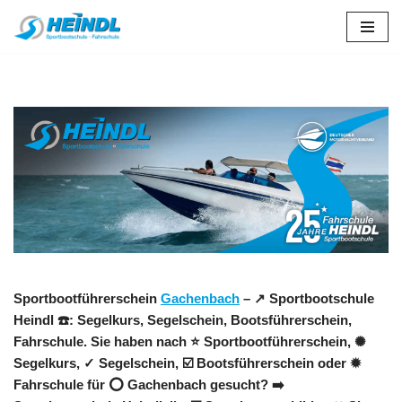
Zum
Inhalt
springen
Sportbootführerschein
Gachenbach
– ↗️ Sportbootschule
Heindl ☎️: Segelkurs, Segelschein, Bootsführerschein,
Fahrschule. Sie haben nach ⭐ Sportbootführerschein, ✺
Segelkurs, ✓ Segelschein, ☑️ Bootsführerschein oder ✹
Fahrschule für ⭕ Gachenbach gesucht? ➡️