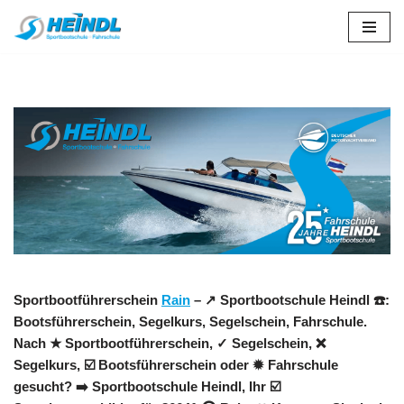
Zum
Inhalt
springen
Sportbootführerschein
Rain
– ↗️ Sportbootschule Heindl ☎️:
Bootsführerschein, Segelkurs, Segelschein, Fahrschule.
Nach ★ Sportbootführerschein, ✓ Segelschein, ❌
Segelkurs, ☑️ Bootsführerschein oder ✹ Fahrschule
gesucht? ➡️ Sportbootschule Heindl, Ihr ☑️