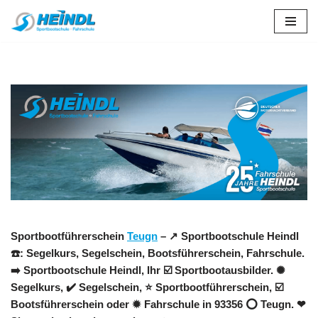
Zum
Inhalt
springen
Sportbootführerschein
Teugn
– ↗️ Sportbootschule Heindl
☎️: Segelkurs, Segelschein, Bootsführerschein, Fahrschule.
➡️ Sportbootschule Heindl, Ihr ☑️ Sportbootausbilder. ✺
Segelkurs, ✔️ Segelschein, ⭐ Sportbootführerschein, ☑️
Bootsführerschein oder ✹ Fahrschule in 93356 ⭕ Teugn. ❤