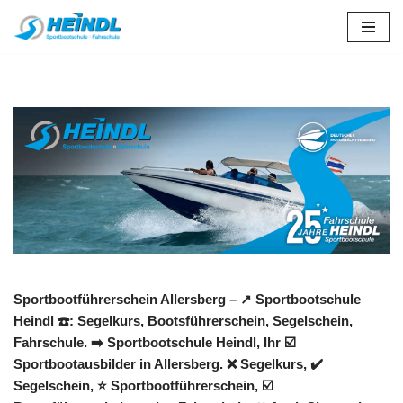
Zum
Inhalt
springen
Sportbootführerschein Allersberg – ↗️ Sportbootschule
Heindl ☎️: Segelkurs, Bootsführerschein, Segelschein,
Fahrschule. ➡️ Sportbootschule Heindl, Ihr ☑️
Sportbootausbilder in Allersberg. ❌ Segelkurs, ✔️
Segelschein, ⭐ Sportbootführerschein, ☑️