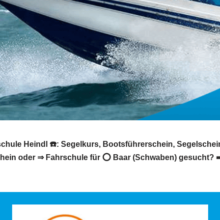
hule Heindl ☎️: Segelkurs, Bootsführerschein, Segelschei
hein oder ⇒ Fahrschule für ⭕ Baar (Schwaben) gesucht? ➡️ 