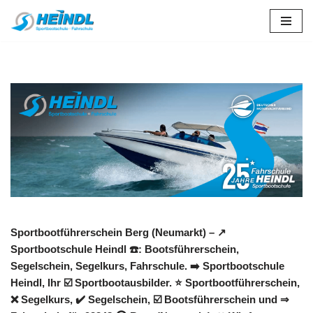
Zum
Inhalt
springen
Sportbootführerschein Berg (Neumarkt) – ↗️
Sportbootschule Heindl ☎️: Bootsführerschein,
Segelschein, Segelkurs, Fahrschule. ➡️ Sportbootschule
Heindl, Ihr ☑️ Sportbootausbilder. ⭐ Sportbootführerschein,
❌ Segelkurs, ✔️ Segelschein, ☑️ Bootsführerschein und ⇒