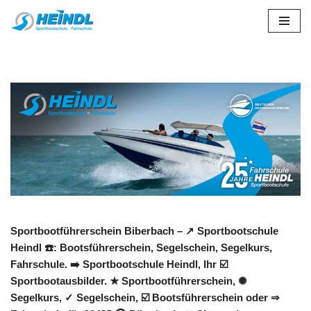
Zum
Inhalt
springen
Sportbootführerschein Biberbach – ↗️ Sportbootschule
Heindl ☎️: Bootsführerschein, Segelschein, Segelkurs,
Fahrschule. ➡️ Sportbootschule Heindl, Ihr ☑️
Sportbootausbilder. ★ Sportbootführerschein, ✺
Segelkurs, ✓ Segelschein, ☑️ Bootsführerschein oder ⇒