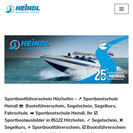
Zum
Inhalt
springen
Sportbootführerschein Hitzhofen – ↗️ Sportbootschule
Heindl ☎️: Bootsführerschein, Segelschein, Segelkurs,
Fahrschule. ➡️ Sportbootschule Heindl, Ihr ☑️
Sportbootausbilder in 85122 Hitzhofen. ✓ Segelschein, ❌
Segelkurs, ⭐ Sportbootführerschein, ☑️ Bootsführerschein