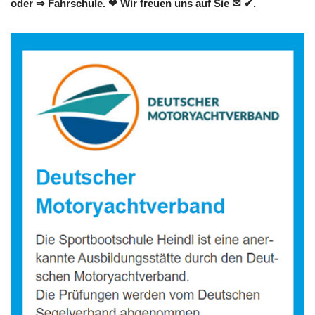
oder ⇒ Fahrschule. ❤ Wir freuen uns auf Sie ✉ ✔.