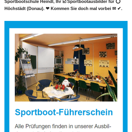
Sportbootschule Heindl, Ihr ☑️ Sportbootausbilder für ⭕
Höchstädt (Donau). ❤ Kommen Sie doch mal vorbei ✉ ✔.