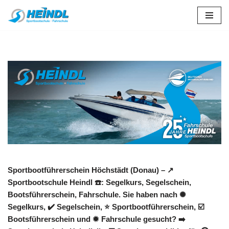
Zum
Inhalt
springen
Sportbootführerschein Höchstädt (Donau) – ↗️
Sportbootschule Heindl ☎️: Segelkurs, Segelschein,
Bootsführerschein, Fahrschule. Sie haben nach ✺
Segelkurs, ✔️ Segelschein, ⭐ Sportbootführerschein, ☑️
Bootsführerschein und ✹ Fahrschule gesucht? ➡️