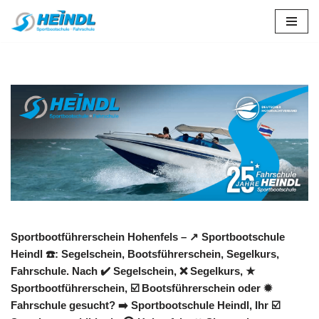
Zum
Inhalt
springen
Sportbootführerschein Hohenfels – ↗️ Sportbootschule
Heindl ☎️: Segelschein, Bootsführerschein, Segelkurs,
Fahrschule. Nach ✔️ Segelschein, ❌ Segelkurs, ★
Sportbootführerschein, ☑️ Bootsführerschein oder ✹
Fahrschule gesucht? ➡️ Sportbootschule Heindl, Ihr ☑️