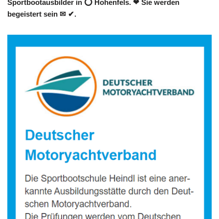
Sportbootausbilder in ⭕ Hohenfels. ❤ Sie werden
begeistert sein ✉ ✔.