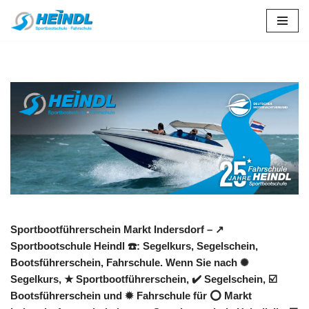
Zum
Inhalt
springen
Sportbootführerschein Markt Indersdorf – ↗️
Sportbootschule Heindl ☎️: Segelkurs, Segelschein,
Bootsführerschein, Fahrschule. Wenn Sie nach ✺
Segelkurs, ★ Sportbootführerschein, ✔️ Segelschein, ☑️
Bootsführerschein und ✹ Fahrschule für ⭕ Markt