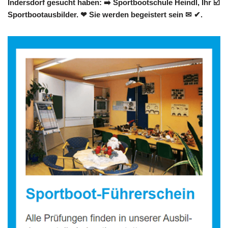
Indersdorf gesucht haben: ➡️ Sportbootschule Heindl, Ihr ☑️
Sportbootausbilder. ❤ Sie werden begeistert sein ✉ ✔.