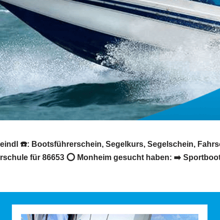
indl ☎️: Bootsführerschein, Segelkurs, Segelschein, Fahr
schule für 86653 ⭕ Monheim gesucht haben: ➡️ Sportbootsc