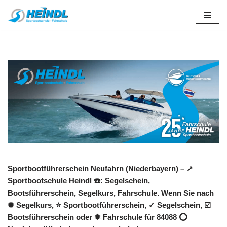
Zum
Inhalt
springen
Sportbootführerschein Neufahrn (Niederbayern) – ↗️
Sportbootschule Heindl ☎️: Segelschein,
Bootsführerschein, Segelkurs, Fahrschule. Wenn Sie nach
✺ Segelkurs, ⭐ Sportbootführerschein, ✓ Segelschein, ☑️
Bootsführerschein oder ✹ Fahrschule für 84088 ⭕