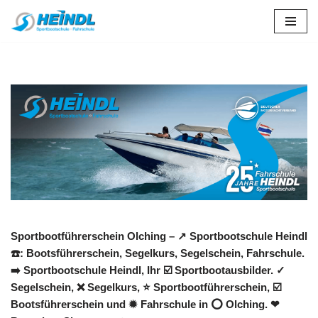
Zum
Inhalt
springen
Sportbootführerschein Olching – ↗️ Sportbootschule Heindl
☎️: Bootsführerschein, Segelkurs, Segelschein, Fahrschule.
➡️ Sportbootschule Heindl, Ihr ☑️ Sportbootausbilder. ✓
Segelschein, ❌ Segelkurs, ⭐ Sportbootführerschein, ☑️
Bootsführerschein und ✹ Fahrschule in ⭕ Olching. ❤