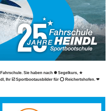
, Fahrschule. Sie haben nach ✺ Segelkurs, ★
l, Ihr ☑️ Sportbootausbilder für ⭕ Reichertshofen. ❤