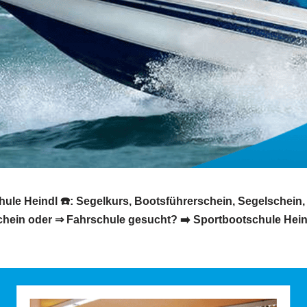
ule Heindl ☎️: Segelkurs, Bootsführerschein, Segelschein
chein oder ⇒ Fahrschule gesucht? ➡️ Sportbootschule Heind