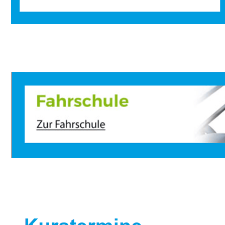
Sportbootausbilder
Service