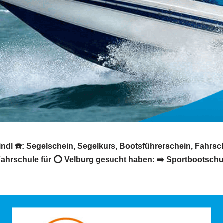
ndl ☎️: Segelschein, Segelkurs, Bootsführerschein, Fahrsc
ahrschule für ⭕ Velburg gesucht haben: ➡️ Sportbootschule