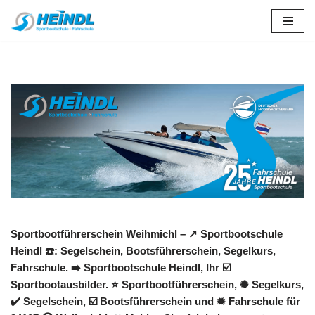
Zum
Inhalt
springen
Sportbootführerschein Weihmichl – ↗️ Sportbootschule
Heindl ☎️: Segelschein, Bootsführerschein, Segelkurs,
Fahrschule. ➡️ Sportbootschule Heindl, Ihr ☑️
Sportbootausbilder. ⭐ Sportbootführerschein, ✺ Segelkurs,
✔️ Segelschein, ☑️ Bootsführerschein und ✹ Fahrschule für