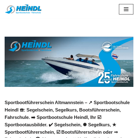
Zum
Inhalt
springen
Sportbootführerschein Altmannstein – ↗️ Sportbootschule
Heindl ☎️: Segelschein, Segelkurs, Bootsführerschein,
Fahrschule. ➡️ Sportbootschule Heindl, Ihr ☑️
Sportbootausbilder. ✔️ Segelschein, ✺ Segelkurs, ★
Sportbootführerschein, ☑️ Bootsführerschein oder ⇒