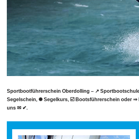
Sportbootführerschein Oberdolling – ↗️ Sportbootschule
Segelschein, ✺ Segelkurs, ☑️ Bootsführerschein oder ⇒ 
uns ✉ ✔.