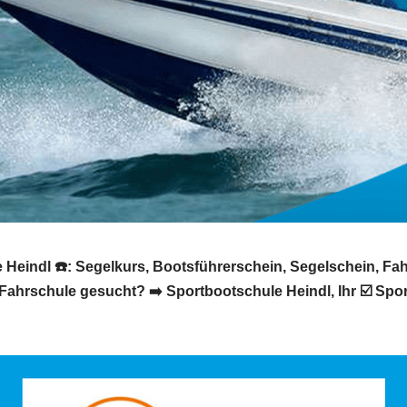
 Heindl ☎️: Segelkurs, Bootsführerschein, Segelschein, Fa
Fahrschule gesucht? ➡️ Sportbootschule Heindl, Ihr ☑️ Sp