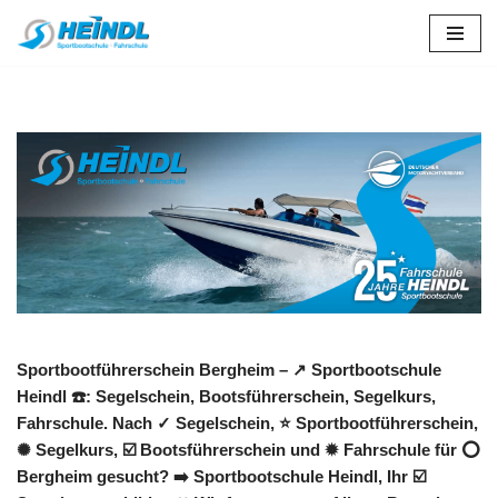
Zum
Inhalt
springen
Sportbootführerschein Bergheim – ↗️ Sportbootschule
Heindl ☎️: Segelschein, Bootsführerschein, Segelkurs,
Fahrschule. Nach ✓ Segelschein, ⭐ Sportbootführerschein,
✺ Segelkurs, ☑️ Bootsführerschein und ✹ Fahrschule für ⭕
Bergheim gesucht? ➡️ Sportbootschule Heindl, Ihr ☑️