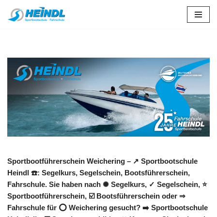
Zum
Inhalt
springen
Sportbootführerschein Weichering – ↗️ Sportbootschule
Heindl ☎️: Segelkurs, Segelschein, Bootsführerschein,
Fahrschule. Sie haben nach ✺ Segelkurs, ✓ Segelschein, ⭐
Sportbootführerschein, ☑️ Bootsführerschein oder ⇒
Fahrschule für ⭕ Weichering gesucht? ➡️ Sportbootschule