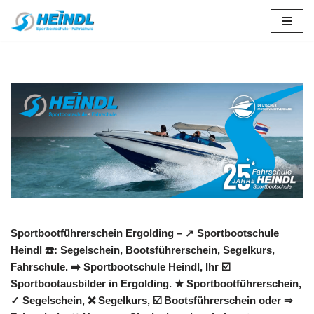
Zum
Inhalt
springen
Sportbootführerschein Ergolding – ↗️ Sportbootschule
Heindl ☎️: Segelschein, Bootsführerschein, Segelkurs,
Fahrschule. ➡️ Sportbootschule Heindl, Ihr ☑️
Sportbootausbilder in Ergolding. ★ Sportbootführerschein,
✓ Segelschein, ❌ Segelkurs, ☑️ Bootsführerschein oder ⇒