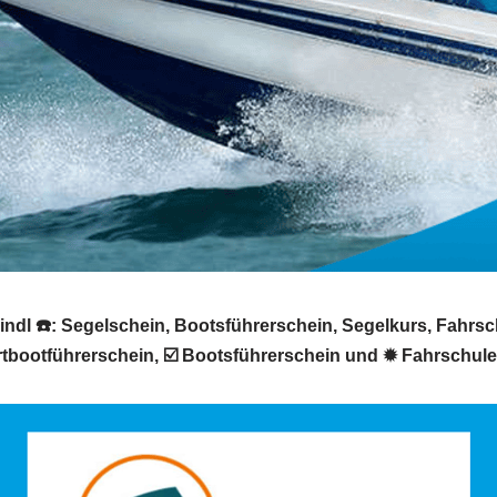
dl ☎️: Segelschein, Bootsführerschein, Segelkurs, Fahrschu
rtbootführerschein, ☑️ Bootsführerschein und ✹ Fahrschul