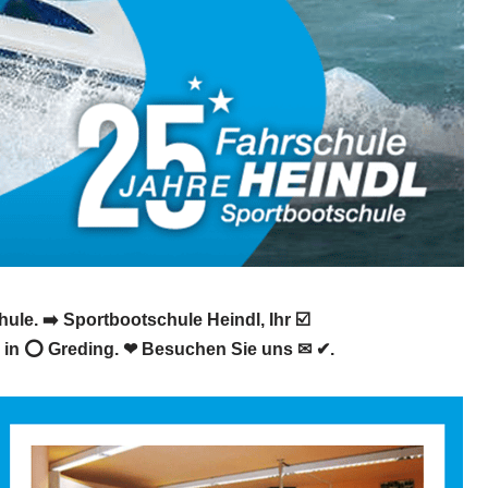
le. ➡️ Sportbootschule Heindl, Ihr ☑️
e in ⭕ Greding. ❤ Besuchen Sie uns ✉ ✔.