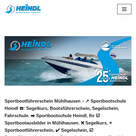
Zum
Inhalt
springen
Sportbootführerschein Mühlhausen – ↗️ Sportbootschule
Heindl ☎️: Segelkurs, Bootsführerschein, Segelschein,
Fahrschule. ➡️ Sportbootschule Heindl, Ihr ☑️
Sportbootausbilder in Mühlhausen. ❌ Segelkurs, ⭐
Sportbootführerschein, ✔️ Segelschein, ☑️