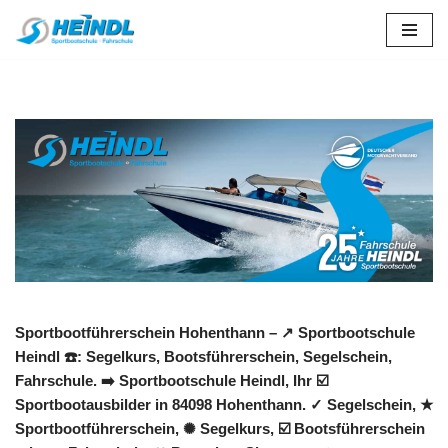
Zum
Inhalt
springen
Sportbootführerschein Hohenthann – ↗️ Sportbootschule
Heindl ☎️: Segelkurs, Bootsführerschein, Segelschein,
Fahrschule. ➡️ Sportbootschule Heindl, Ihr ☑️
Sportbootausbilder in 84098 Hohenthann. ✓ Segelschein, ★
Sportbootführerschein, ✺ Segelkurs, ☑️ Bootsführerschein